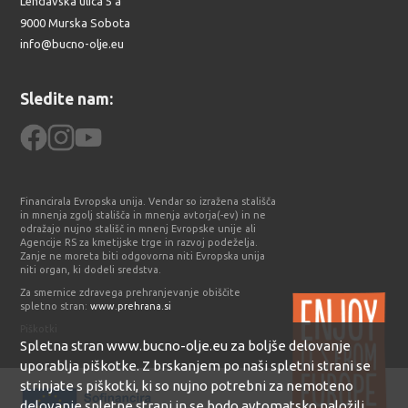
Lendavska ulica 5 a
9000
Murska Sobota
info@bucno-olje.eu
Sledite nam:
Financirala Evropska unija. Vendar so izražena stališča
in mnenja zgolj stališča in mnenja avtorja(-ev) in ne
odražajo nujno stališč in mnenj Evropske unije ali
Agencije RS za kmetijske trge in razvoj podeželja.
Zanje ne moreta biti odgovorna niti Evropska unija
niti organ, ki dodeli sredstva.
Za smernice zdravega prehranjevanje obiščite
spletno stran:
www.prehrana.si
Piškotki
Spletna stran www.bucno-olje.eu za boljše delovanje
uporablja piškotke. Z brskanjem po naši spletni strani se
strinjate s piškotki, ki so nujno potrebni za nemoteno
delovanje spletne strani in se bodo avtomatsko naložili.