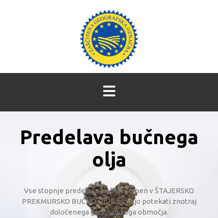
Predelava bučnega
olja
Vse stopnje predelave bučnih semen v ŠTAJERSKO
PREKMURSKO BUČNO OLJE morajo potekati znotraj
določenega geografskega območja.