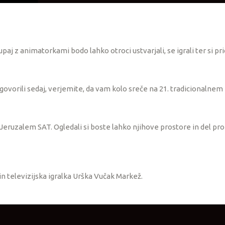
upaj z animatorkami bodo lahko otroci ustvarjali, se igrali ter si 
dgovorili sedaj, verjemite, da vam kolo sreče na 21. tradicionalnem 
 Jeruzalem SAT. Ogledali si boste lahko njihove prostore in del pr
n televizijska igralka Urška Vučak Markež.