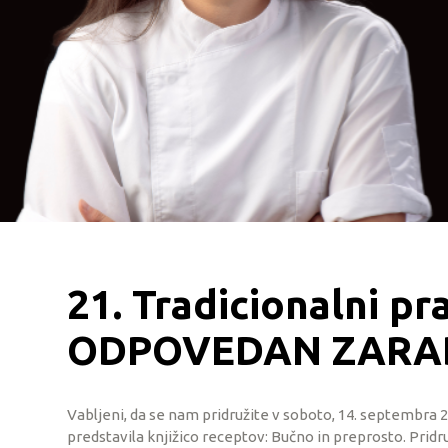
21. Tradicionalni p
ODPOVEDAN ZARA
Vabljeni, da se nam pridružite v soboto, 14. septembra 2
predstavila knjižico receptov: Bučno in preprosto. Prid