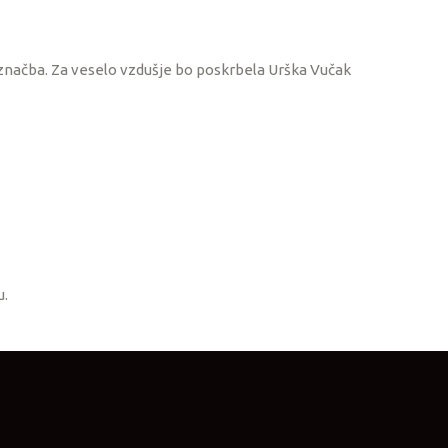
značba. Za veselo vzdušje bo poskrbela Urška Vučak
u.