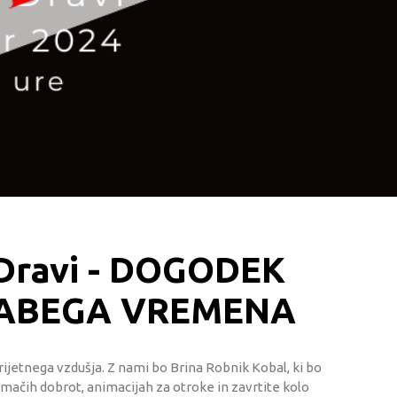
b Dravi - DOGODEK
ABEGA VREMENA
rijetnega vzdušja. Z nami bo Brina Robnik Kobal, ki bo
mačih dobrot, animacijah za otroke in zavrtite kolo