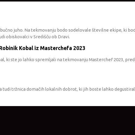
bučno juho. Na tekmovanju bodo sodelovale številne ekipe, ki bodo
di obiskovalci v Središču ob Dravi.
e Robinik Kobal iz Masterchefa 2023
l, ki ste jo lahko spremljali na tekmovanju Masterchef 2023, preds
tudi tržnica domačih lokalnih dobrot, ki jih boste lahko degustirali 