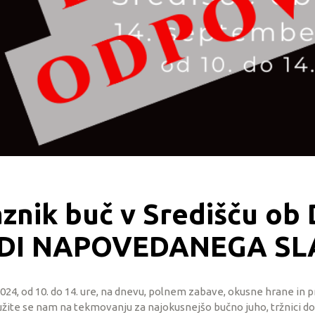
raznik buč v Središču o
DI NAPOVEDANEGA SL
024, od 10. do 14. ure, na dnevu, polnem zabave, okusne hrane in p
ružite se nam na tekmovanju za najokusnejšo bučno juho, tržnici do