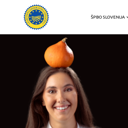
ŠPBO SLOVENIJA
O projektu
Predelava bučnega
olja
Uporaba bučnega
olja
Kulinarična
posebnost
Shranjevanje
bučnega olja