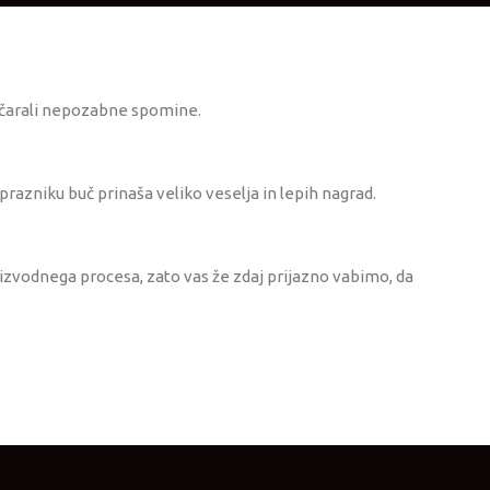
pričarali nepozabne spomine.
prazniku buč prinaša veliko veselja in lepih nagrad.
oizvodnega procesa, zato vas že zdaj prijazno vabimo, da