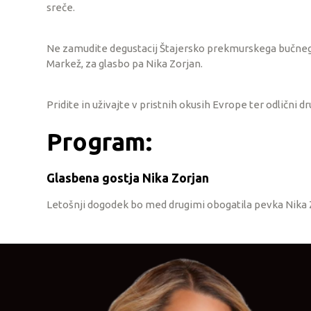
sreče.
Ne zamudite degustacij Štajersko prekmurskega bučnega
Markež, za glasbo pa Nika Zorjan.
Pridite in uživajte v pristnih okusih Evrope ter odlični dr
Program:
Glasbena gostja Nika Zorjan
Letošnji dogodek bo med drugimi obogatila pevka Nika Z