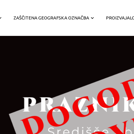
ZAŠČITENA GEOGRAFSKA OZNAČBA
PROIZVAJALC
Zaščita Štajersko prekmurskega
bučnega olja
Geografsko območje predelave