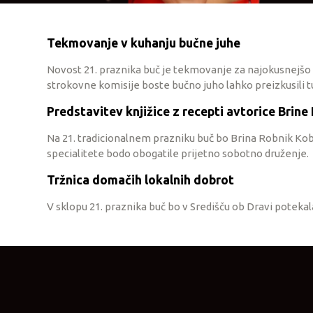
Tekmovanje v kuhanju bučne juhe
Novost 21. praznika buč je tekmovanje za najokusnejšo 
strokovne komisije boste bučno juho lahko preizkusili tu
Predstavitev knjižice z recepti avtorice Brin
Na 21. tradicionalnem prazniku buč bo Brina Robnik Koba
specialitete bodo obogatile prijetno sobotno druženje.
Tržnica domačih lokalnih dobrot
V sklopu 21. praznika buč bo v Središču ob Dravi potekala 