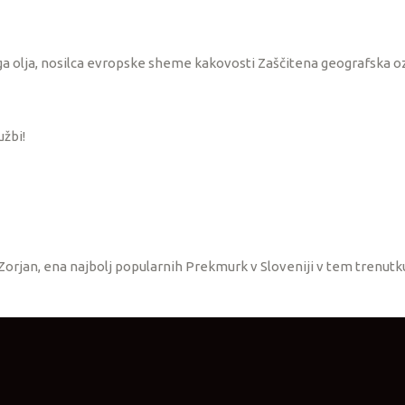
 olja, nosilca evropske sheme kakovosti Zaščitena geografska o
užbi!
orjan, ena najbolj popularnih Prekmurk v Sloveniji v tem trenutk