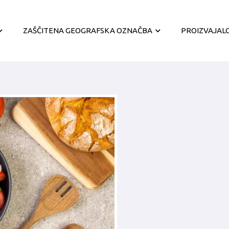
ZAŠČITENA GEOGRAFSKA OZNAČBA
PROIZVAJALC
Zaščita Štajersko prekmurskega
bučnega olja
Geografsko območje predelave