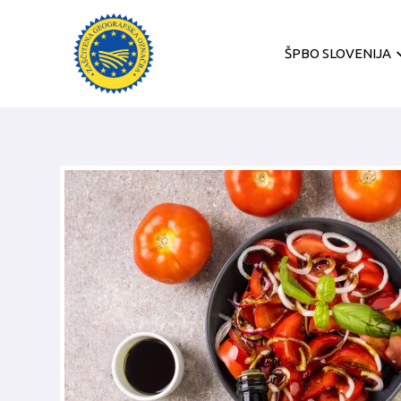
ŠPBO SLOVENIJA
O projektu
Predelava bučnega
olja
Uporaba bučnega
olja
Kulinarična
posebnost
Shranjevanje
bučnega olja