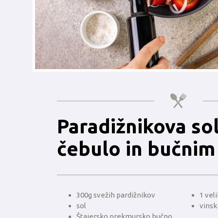
Paradižnikova sol
čebulo in bučnim
300g svežih pardižnikov
1 vel
sol
vinski
Štajersko prekmursko bučno