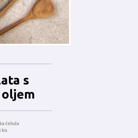
ata s
 oljem
ika čebula
 kis