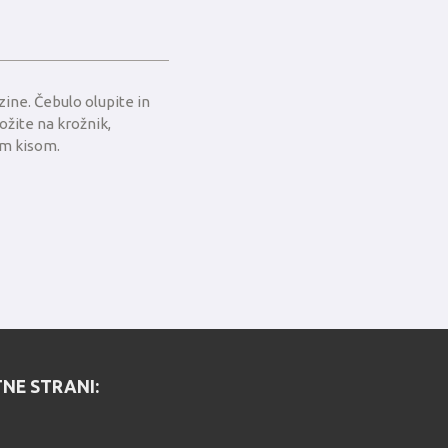
zine. Čebulo olupite in
ožite na krožnik,
im kisom.
NE STRANI: