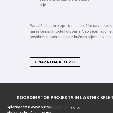
olje
Paradižnik dobro operite in narežite na tanke re
narežite na okrogle kolobarje. Vso zelenjavo nal
posolite ter pokapljajte z bučnim oljem in vinsk
NAZAJ NA RECEPTE
KOORDINATOR PROJEKTA IN LASTNIK SPLET
Spletna stran www.bucno-
SKUPINA VRTOVI PANONSKI z.o.o.
olje.eu za boljše delovanje