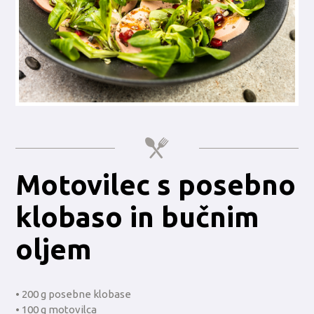
Motovilec s posebno
klobaso in bučnim
oljem
• 200 g posebne klobase
• 100 g motovilca