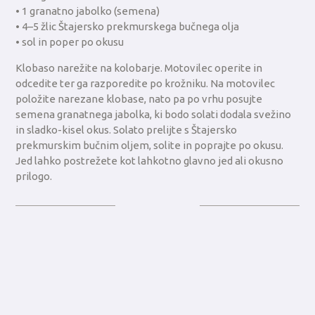
• 1 granatno jabolko (semena)
• 4–5 žlic Štajersko prekmurskega bučnega olja
• sol in poper po okusu
Klobaso narežite na kolobarje. Motovilec operite in
odcedite ter ga razporedite po krožniku. Na motovilec
položite narezane klobase, nato pa po vrhu posujte
semena granatnega jabolka, ki bodo solati dodala svežino
in sladko-kisel okus. Solato prelijte s Štajersko
prekmurskim bučnim oljem, solite in poprajte po okusu.
Jed lahko postrežete kot lahkotno glavno jed ali okusno
prilogo.