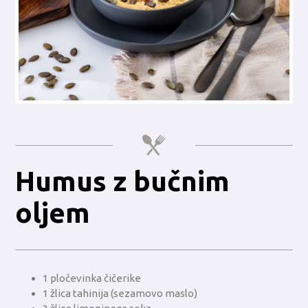
Humus z bučnim
oljem
1 pločevinka čičerike
1 žlica tahinija (sezamovo maslo)